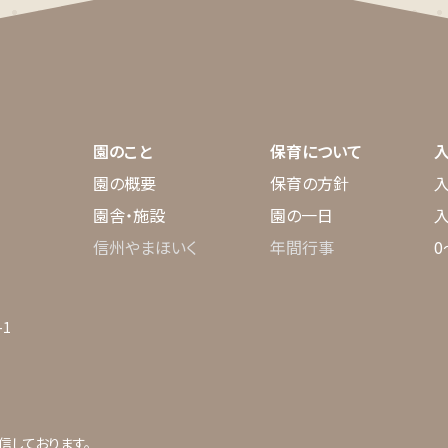
園のこと
保育について
園の概要
保育の方針
園舎・施設
園の一日
信州やまほいく
年間行事
0
1
信しております。